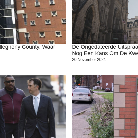
llegheny County, Waar
De Ongedateerde Uitspraa
Nog Een Kans Om De Kwes
20 November 2024