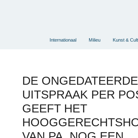
Ga
naar
de
inhoud
Internationaal
Milieu
Kunst & Cul
DE ONGEDATEERDE
UITSPRAAK PER PO
GEEFT HET
HOOGGERECHTSH
VAN PA. NOG EEN