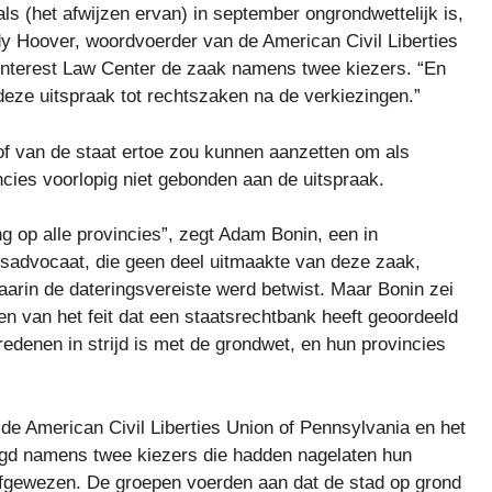
als (het afwijzen ervan) in september ongrondwettelijk is,
dy Hoover, woordvoerder van de American Civil Liberties
Interest Law Center de zaak namens twee kiezers. “En
t deze uitspraak tot rechtszaken na de verkiezingen.”
f van de staat ertoe zou kunnen aanzetten om als
cies voorlopig niet gebonden aan de uitspraak.
ng op alle provincies”, zegt Adam Bonin, een in
sadvocaat, die geen deel uitmaakte van deze zaak,
arin de dateringsvereiste werd betwist. Maar Bonin zei
n van het feit dat een staatsrechtbank heeft geoordeeld
redenen in strijd is met de grondwet, en hun provincies
de American Civil Liberties Union of Pennsylvania en het
agd namens twee kiezers die hadden nagelaten hun
afgewezen. De groepen voerden aan dat de stad op grond