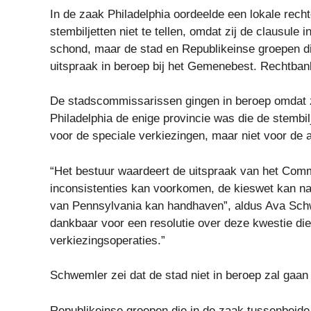
In de zaak Philadelphia oordeelde een lokale rech
stembiljetten niet te tellen, omdat zij de clausule
schond, maar de stad en Republikeinse groepen d
uitspraak in beroep bij het Gemenebest. Rechtban
De stadscommissarissen gingen in beroep omdat z
Philadelphia de enige provincie was die de stembilj
voor de speciale verkiezingen, maar niet voor de
“Het bestuur waardeert de uitspraak van het Com
inconsistenties kan voorkomen, de kieswet kan na
van Pennsylvania kan handhaven”, aldus Ava Schw
dankbaar voor een resolutie over deze kwestie die
verkiezingsoperaties.”
Schwemler zei dat de stad niet in beroep zal gaan
Republikeinse groepen die in de zaak tussenbeid