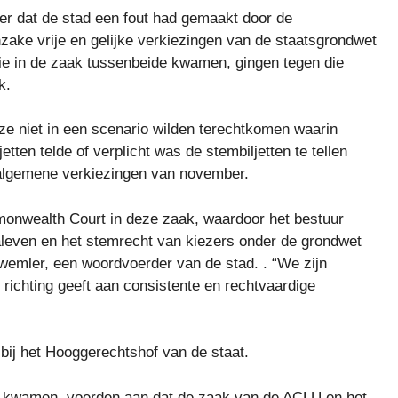
ter dat de stad een fout had gemaakt door de
 inzake vrije en gelijke verkiezingen van de staatsgrondwet
ie in de zaak tussenbeide kwamen, gingen tegen die
k.
e niet in een scenario wilden terechtkomen waarin
etten telde of verplicht was de stembiljetten te tellen
 algemene verkiezingen van november.
monwealth Court in deze zaak, waardoor het bestuur
leven en het stemrecht van kiezers onder de grondwet
emler, een woordvoerder van de stad. . “We zijn
 richting geeft aan consistente en rechtvaardige
 bij het Hooggerechtshof van de staat.
e kwamen, voerden aan dat de zaak van de ACLU en het