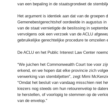
van een bepaling in de staatsgrondwet de stembilje
Het argument is identiek aan dat van de groepen d
Gemenebestgerechtshof oordeelde in augustus in 
van de staat vernietigde de beslissing in septemb
vervolgens ook een verzoek van de ACLU afgewez
gebruikelijke gerechtelijke procedure te omzeilen 
De ACLU en het Public Interest Law Center noemd
“We juichen het Commonwealth Court toe voor zijn
erkend, en we hopen dat elke provincie zich volg
verwerking van stembiljetten”, zegt Mimi McKenzie,
“Omdat het besluit van vandaag misschien niet het
kiezers nog steeds om hun retourenvelop te dater
te herstellen, of voorlopig te stemmen op de ver
van de envelop.”