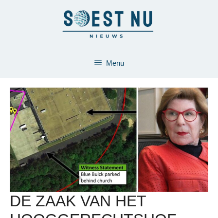
Ga
naar
de
inhoud
Menu
DE ZAAK VAN HET