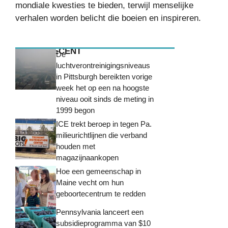
mondiale kwesties te bieden, terwijl menselijke
verhalen worden belicht die boeien en inspireren.
MEEST RECENT
De
luchtverontreinigingsniveaus
in Pittsburgh bereikten vorige
week het op een na hoogste
niveau ooit sinds de meting in
1999 begon
ICE trekt beroep in tegen Pa.
milieurichtlijnen die verband
houden met
magazijnaankopen
Hoe een gemeenschap in
Maine vecht om hun
geboortecentrum te redden
Pennsylvania lanceert een
subsidieprogramma van $10