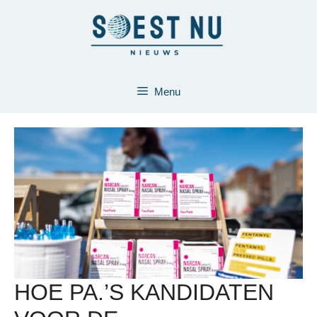
Ga
naar
de
inhoud
Menu
HOE PA.’S KANDIDATEN