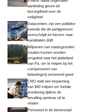
e-bikes nadat ongevallen
aanleiding geven tot
bezorgdheid over de
veiligheid
Datacenters zijn een politieke
kwestie die de partijgrenzen
overschrijdt en kiezers naar
kandidaten drijft
Miljoenen van staatsgronden
zouden kunnen worden
omgeleid naar het platteland
van Pa. om te helpen bij het
compenseren van
belastingvrij onroerend goed
CMU leidt een inspanning
van $40 miljoen om foetale
monitoring tijdens de
bevalling opnieuw uit te
vinden
Personeel in de binnenstad