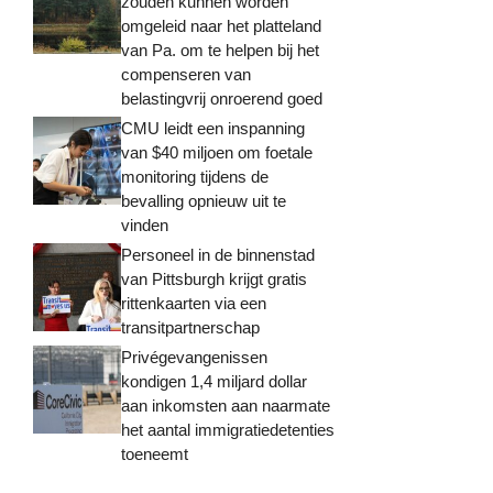
zouden kunnen worden
omgeleid naar het platteland
van Pa. om te helpen bij het
compenseren van
belastingvrij onroerend goed
CMU leidt een inspanning
van $40 miljoen om foetale
monitoring tijdens de
bevalling opnieuw uit te
vinden
Personeel in de binnenstad
van Pittsburgh krijgt gratis
rittenkaarten via een
transitpartnerschap
Privégevangenissen
kondigen 1,4 miljard dollar
aan inkomsten aan naarmate
het aantal immigratiedetenties
toeneemt