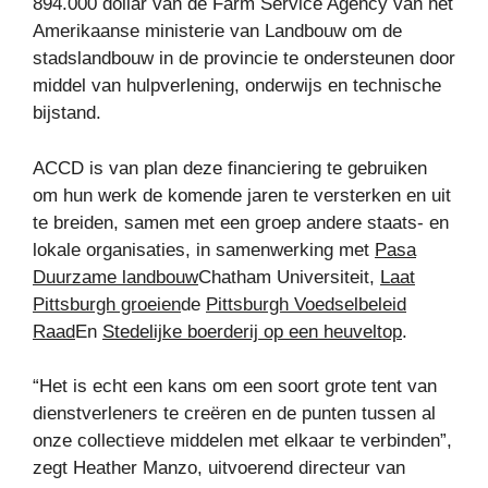
894.000 dollar van de Farm Service Agency van het
Amerikaanse ministerie van Landbouw om de
stadslandbouw in de provincie te ondersteunen door
middel van hulpverlening, onderwijs en technische
bijstand.
ACCD is van plan deze financiering te gebruiken
om hun werk de komende jaren te versterken en uit
te breiden, samen met een groep andere staats- en
lokale organisaties, in samenwerking met
Pasa
Duurzame landbouw
Chatham Universiteit,
Laat
Pittsburgh groeien
de
Pittsburgh Voedselbeleid
Raad
En
Stedelijke boerderij op een heuveltop
.
“Het is echt een kans om een ​​soort grote tent van
dienstverleners te creëren en de punten tussen al
onze collectieve middelen met elkaar te verbinden”,
zegt Heather Manzo, uitvoerend directeur van