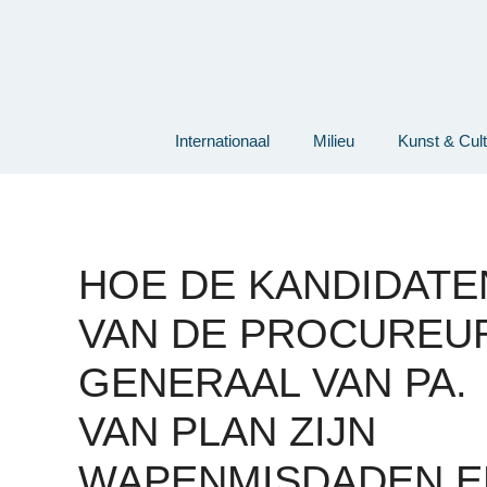
Ga
naar
de
inhoud
Internationaal
Milieu
Kunst & Cul
HOE DE KANDIDATE
VAN DE PROCUREU
GENERAAL VAN PA.
VAN PLAN ZIJN
WAPENMISDADEN E