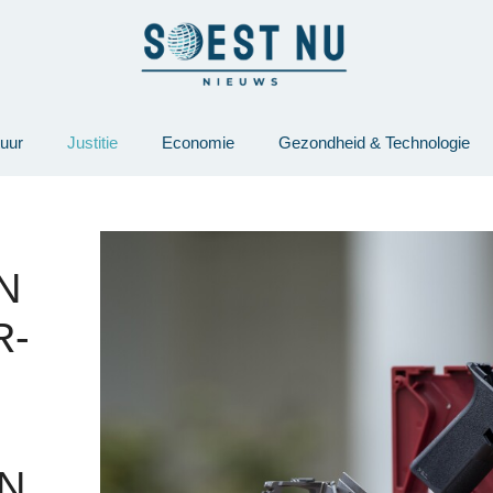
tuur
Justitie
Economie
Gezondheid & Technologie
N
R-
N