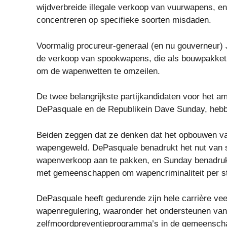
wijdverbreide illegale verkoop van vuurwapens, en
concentreren op specifieke soorten misdaden.
Voormalig procureur-generaal (en nu gouverneur) 
de verkoop van spookwapens, die als bouwpakket 
om de wapenwetten te omzeilen.
De twee belangrijkste partijkandidaten voor het 
DePasquale en de Republikein Dave Sunday, heb
Beiden zeggen dat ze denken dat het opbouwen van
wapengeweld. DePasquale benadrukt het nut van s
wapenverkoop aan te pakken, en Sunday benadrukt
met gemeenschappen om wapencriminaliteit per sta
DePasquale heeft gedurende zijn hele carrière ve
wapenregulering, waaronder het ondersteunen van
zelfmoordpreventieprogramma’s in de gemeenschap