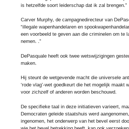
is hetzelfde soort leiderschap dat ik zal brengen.”
Carver Murphy, de campagnedirecteur van DePasqu
“illegale wapenhandelaren en spookwapenhandelare
een voorbeeld te geven aan die criminelen om te l
nemen. .”
DePasquale heeft ook twee wetswijzigingen geste
maken.
Hij steunt de wetgevende macht die universele a
‘rode vlag’-wet goedkeurt die het mogelijk maakt 
voor zichzelf of anderen worden beschouwd.
De specifieke taal in deze initiatieven varieert, ma
Democraten geleide staatshuis werd aangenomen,
ingenomen, het onderwerp van het bevel eerst do
wie het bevel betrekking heeft, kan ook verzoeken 