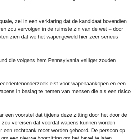
ale, zei in een verklaring dat de kandidaat bovendien
n zou vervolgen in de ruimste zin van de wet – door
aten zien dat we het wapengeweld hier zeer serieus
und die volgens hem Pennsylvania veiliger zouden
ntecedentenonderzoek eist voor wapenaankopen en een
wapens in beslag te nemen van mensen die als een risico
ar een voorstel dat tijdens deze zitting door het door de
 zou vereisen dat voordat wapens kunnen worden
or een rechtbank moet worden gehoord. De persoon op
om een ​​nieuwe hoorzitting om het bevel te laten