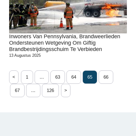
Inwoners Van Pennsylvania, Brandweerlieden
Ondersteunen Wetgeving Om Giftig
Brandbestrijdingsschuim Te Verbieden
13 Augustus 2025
<
1
…
63
64
65
66
67
…
126
>