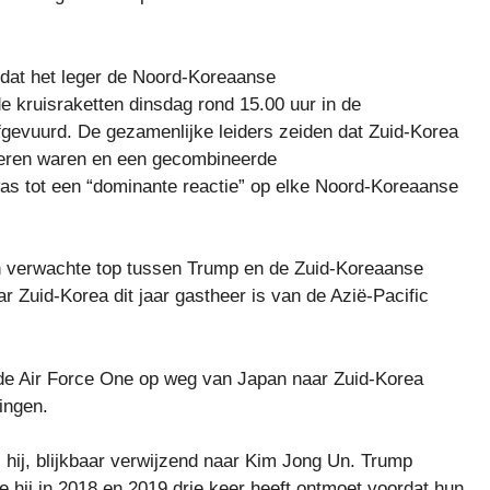
 dat het leger de Noord-Koreaanse
e kruisraketten dinsdag rond 15.00 uur in de
gevuurd. De gezamenlijke leiders zeiden dat Zuid-Korea
seren waren en een gecombineerde
was tot een “dominante reactie” op elke Noord-Koreaanse
 verwachte top tussen Trump en de Zuid-Koreaanse
 Zuid-Korea dit jaar gastheer is van de Azië-Pacific
de Air Force One op weg van Japan naar Zuid-Korea
ingen.
 zei hij, blijkbaar verwijzend naar Kim Jong Un. Trump
e hij in 2018 en 2019 drie keer heeft ontmoet voordat hun