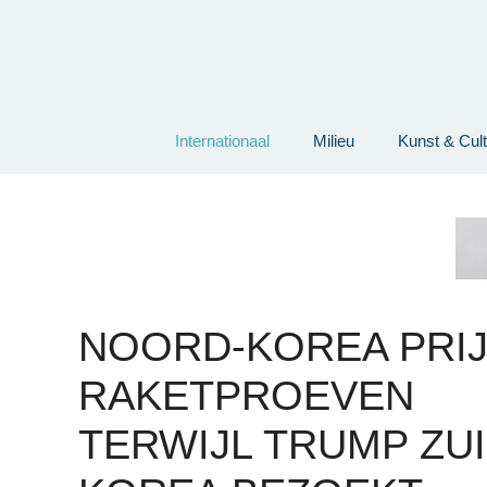
Ga
naar
de
inhoud
Internationaal
Milieu
Kunst & Cul
NOORD-KOREA PRI
RAKETPROEVEN
TERWIJL TRUMP ZUI