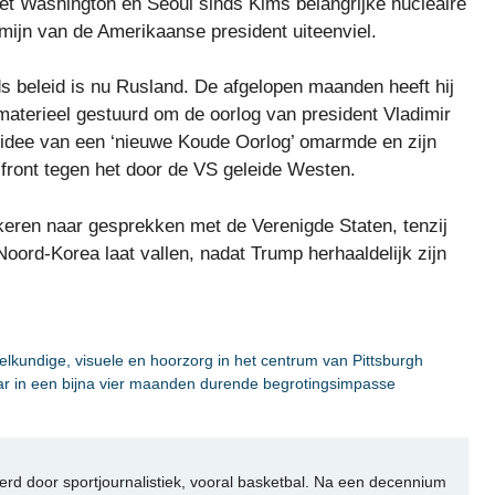
 Washington en Seoul sinds Kims belangrijke nucleaire
rmijn van de Amerikaanse president uiteenviel.
nds beleid is nu Rusland. De afgelopen maanden heeft hij
materieel gestuurd om de oorlog van president Vladimir
et idee van een ‘nieuwe Koude Oorlog’ omarmde en zijn
front tegen het door de VS geleide Westen.
keren naar gesprekken met de Verenigde Staten, tenzij
oord-Korea laat vallen, nadat Trump herhaaldelijk zijn
elkundige, visuele en hoorzorg in het centrum van Pittsburgh
aar in een bijna vier maanden durende begrotingsimpasse
rd door sportjournalistiek, vooral basketbal. Na een decennium