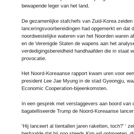
bewapende leger van het land.
De gezamenlijke stafchefs van Zuid-Korea zeiden
lanceringsvoorbereidingen had opgemerkt en dat d
noordwestelijke wateren van het Noorden waren af
en de Verenigde Staten de wapens aan het analy
verdedigingsbereidheid handhaafden die in staat 
provocatie.
Het Noord-Koreaanse rapport kwam uren voor een
president Lee Jae Myung in de stad Gyeongju, waar
Economic Cooperation-bijeenkomsten.
In een gesprek met verslaggevers aan boord van 
bagatelliseerde Trump de Noord-Koreaanse lancer
‘Hij lanceert al tientallen jaren raketten, toch?’ ‘
herhaalde dat hij nog steeds Kim wil ontmoeten, di