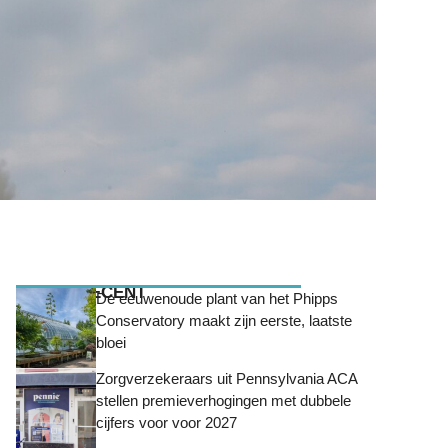
MEEST RECENT
De eeuwenoude plant van het Phipps
Conservatory maakt zijn eerste, laatste
bloei
Zorgverzekeraars uit Pennsylvania ACA
stellen premieverhogingen met dubbele
cijfers voor voor 2027