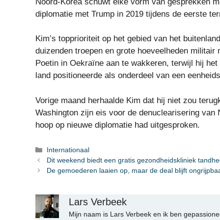
Noord-Korea schuwt elke vorm van gesprekken met
diplomatie met Trump in 2019 tijdens de eerste te
Kim’s topprioriteit op het gebied van het buitenla
duizenden troepen en grote hoeveelheden militair 
Poetin in Oekraïne aan te wakkeren, terwijl hij h
land positioneerde als onderdeel van een eenheids
Vorige maand herhaalde Kim dat hij niet zou terug
Washington zijn eis voor de denuclearisering van N
hoop op nieuwe diplomatie had uitgesproken.
Categorieën
Internationaal
Dit weekend biedt een gratis gezondheidskliniek tandhe
De gemoederen laaien op, maar de deal blijft ongrijpb
Lars Verbeek
Mijn naam is Lars Verbeek en ik ben gepassionee