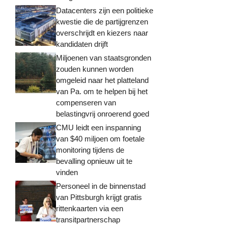
Datacenters zijn een politieke
kwestie die de partijgrenzen
overschrijdt en kiezers naar
kandidaten drijft
Miljoenen van staatsgronden
zouden kunnen worden
omgeleid naar het platteland
van Pa. om te helpen bij het
compenseren van
belastingvrij onroerend goed
CMU leidt een inspanning
van $40 miljoen om foetale
monitoring tijdens de
bevalling opnieuw uit te
vinden
Personeel in de binnenstad
van Pittsburgh krijgt gratis
rittenkaarten via een
transitpartnerschap