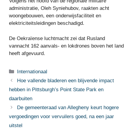
Volgens het hoofd van de regionale militaire
administratie, Oleh Syniehubov, raakten acht
woongebouwen, een onderwijsfaciliteit en
elektriciteitsleidingen beschadigd.
De Oekraïense luchtmacht zei dat Rusland
vannacht 162 aanvals- en lokdrones boven het land
heeft afgevuurd.
Categorieën
Internationaal
Hoe vallende bladeren een blijvende impact
hebben in Pittsburgh’s Point State Park en
daarbuiten
De gemeenteraad van Allegheny keurt hogere
vergoedingen voor vervuilers goed, na een jaar
uitstel