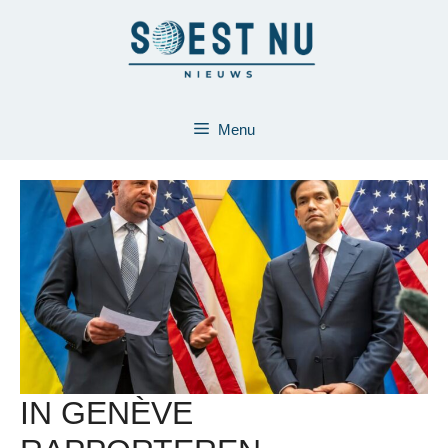
Ga
naar
de
inhoud
Menu
IN GENÈVE