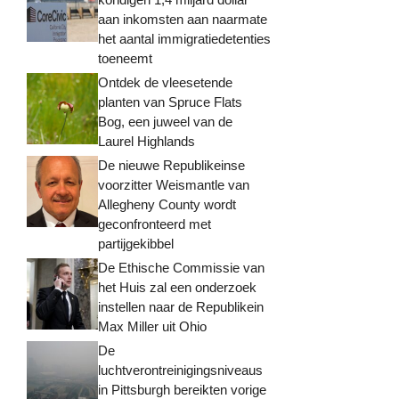
aan inkomsten aan naarmate
het aantal immigratiedetenties
toeneemt
Ontdek de vleesetende
planten van Spruce Flats
Bog, een juweel van de
Laurel Highlands
De nieuwe Republikeinse
voorzitter Weismantle van
Allegheny County wordt
geconfronteerd met
partijgekibbel
De Ethische Commissie van
het Huis zal een onderzoek
instellen naar de Republikein
Max Miller uit Ohio
De
luchtverontreinigingsniveaus
in Pittsburgh bereikten vorige