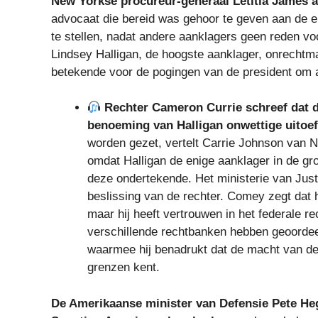
New Yorkse procureur-generaal Letitia James 
advocaat die bereid was gehoor te geven aan de ei
te stellen, nadat andere aanklagers geen reden v
Lindsey Halligan, de hoogste aanklager, onrechtm
betekende voor de pogingen van de president om a
Rechter Cameron Currie schreef dat d
benoeming van Halligan onwettige uitoef
worden gezet, vertelt Carrie Johnson van
omdat Halligan de enige aanklager in de gr
deze ondertekende. Het ministerie van Just
beslissing van de rechter. Comey zegt dat 
maar hij heeft vertrouwen in het federale r
verschillende rechtbanken hebben geoordee
waarmee hij benadrukt dat de macht van d
grenzen kent.
De Amerikaanse minister van Defensie Pete Hegs