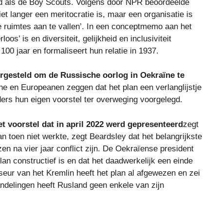
 als de Boy Scouts. Volgens door NPR beoordeelde
t langer een meritocratie is, maar een organisatie is
e ruimtes aan te vallen’. In een conceptmemo aan het
os’ is en diversiteit, gelijkheid en inclusiviteit
100 jaar en formaliseert hun relatie in 1937.
rgesteld om de Russische oorlog in Oekraïne te
e en Europeanen zeggen dat het plan een verlanglijstje
ers hun eigen voorstel ter overweging voorgelegd.
et voorstel dat in april 2022 werd gepresenteerd
zegt
 toen niet werkte, zegt Beardsley dat het belangrijkste
zen na vier jaar conflict zijn. De Oekraïense president
an constructief is en dat het daadwerkelijk een einde
eur van het Kremlin heeft het plan al afgewezen en zei
andelingen heeft Rusland geen enkele van zijn