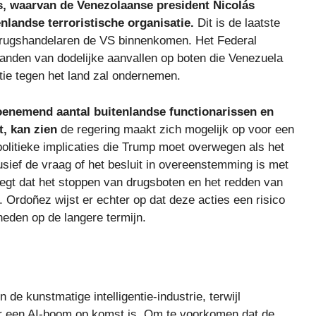
es, waarvan de Venezolaanse president Nicolás
nlandse terroristische organisatie.
Dit is de laatste
rugshandelaren de VS binnenkomen. Het Federal
anden van dodelijke aanvallen op boten die Venezuela
actie tegen het land zal ondernemen.
oenemend aantal buitenlandse functionarissen en
t, kan zien
de regering maakt zich mogelijk op voor een
 politieke implicaties die Trump moet overwegen als het
lusief de vraag of het besluit in overeenstemming is met
zegt dat het stoppen van drugsboten en het redden van
 Ordoñez wijst er echter op dat deze acties een risico
eden op de langere termijn.
 de kunstmatige intelligentie-industrie, terwijl
 er een AI-boom op komst is. Om te voorkomen dat de