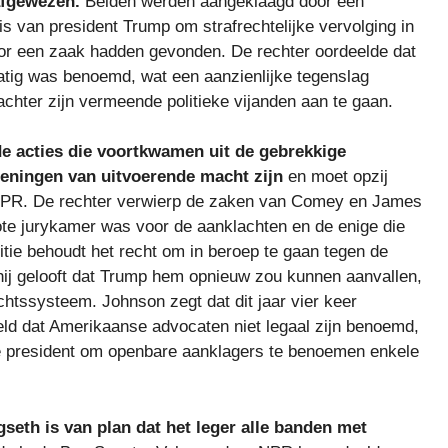
afgewezen.
Beiden werden aangeklaagd door een
s van president Trump om strafrechtelijke vervolging in
oor een zaak hadden gevonden. De rechter oordeelde dat
atig was benoemd, wat een aanzienlijke tegenslag
chter zijn vermeende politieke vijanden aan te gaan.
e acties die voortkwamen uit de gebrekkige
eningen van uitvoerende macht zijn
en moet opzij
 NPR. De rechter verwierp de zaken van Comey en James
ote jurykamer was voor de aanklachten en de enige die
itie behoudt het recht om in beroep te gaan tegen de
hij gelooft dat Trump hem opnieuw zou kunnen aanvallen,
echtssysteem. Johnson zegt dat dit jaar vier keer
ld dat Amerikaanse advocaten niet legaal zijn benoemd,
e president om openbare aanklagers te benoemen enkele
eth is van plan dat het leger alle banden met