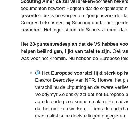
Scouting America zal verbreken
voorheen bekend
documenten beweert Hegseth dat de organisatie nie
geworden die is ontworpen om ‘jongensvriendelijk
Congres bekritiseert hij Scouting omdat het ‘genderlo
bevordert. Het leger steunt de Scouts al meer dan 
Het 28-puntenvredesplan dat de VS hebben voo
helpen beëindigen, lijkt van tafel te zijn.
Oekraïn
was voor het Kremlin. Nu hebben de Europese leid
Het Europese voorstel lijkt sterk op h
Eleanor Beardsley van NPR. Hoewel het plan
verschil nu de uitputting en de zware verlie
Volodymyr Zelensky zei dat het Europese pl
aan de oorlog zou kunnen maken. Een advis
dat het niet zou werken. Tijdens de onderh
maximalistische doelstellingen opgegeven.