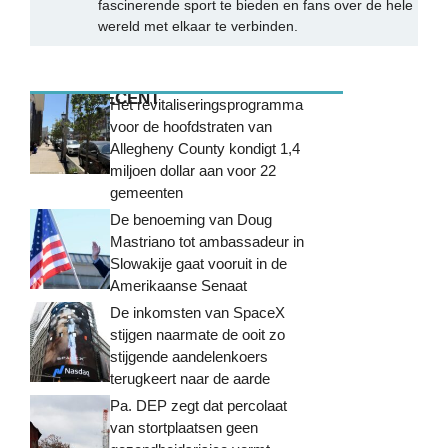
fascinerende sport te bieden en fans over de hele
wereld met elkaar te verbinden.
MEEST RECENT
Het revitaliseringsprogramma
voor de hoofdstraten van
Allegheny County kondigt 1,4
miljoen dollar aan voor 22
gemeenten
De benoeming van Doug
Mastriano tot ambassadeur in
Slowakije gaat vooruit in de
Amerikaanse Senaat
De inkomsten van SpaceX
stijgen naarmate de ooit zo
stijgende aandelenkoers
terugkeert naar de aarde
Pa. DEP zegt dat percolaat
van stortplaatsen geen