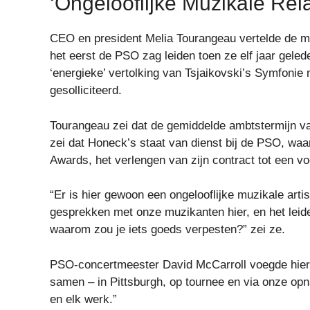
‘Ongelooflijke Muzikale Rela
CEO en president Melia Tourangeau vertelde de m
het eerst de PSO zag leiden toen ze elf jaar geleden
‘energieke’ vertolking van Tsjaikovski’s Symfonie 
gesolliciteerd.
Tourangeau zei dat de gemiddelde ambtstermijn va
zei dat Honeck’s staat van dienst bij de PSO, w
Awards, het verlengen van zijn contract tot een v
“Er is hier gewoon een ongelooflijke muzikale artis
gesprekken met onze muzikanten hier, en het lei
waarom zou je iets goeds verpesten?” zei ze.
PSO-concertmeester David McCarroll voegde hiera
samen – in Pittsburgh, op tournee en via onze op
en elk werk.”