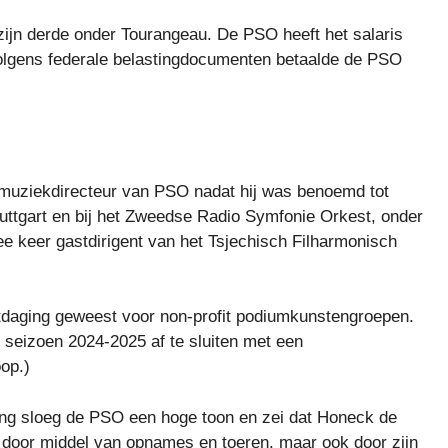
zijn derde onder Tourangeau. De PSO heeft het salaris
olgens federale belastingdocumenten betaalde de PSO
muziekdirecteur van PSO nadat hij was benoemd tot
Stuttgart en bij het Zweedse Radio Symfonie Orkest, onder
ee keer gastdirigent van het Tsjechisch Filharmonisch
itdaging geweest voor non-profit podiumkunstengroepen.
seizoen 2024-2025 af te sluiten met een
op.)
ging sloeg de PSO een hoge toon en zei dat Honeck de
d’ door middel van opnames en toeren, maar ook door zijn