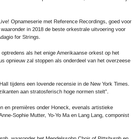
Live! Opnameserie met Reference Recordings, goed voor
waaronder in 2018 de beste orkestrale uitvoering voor
agio for Strings.
 optredens als het enige Amerikaanse orkest op het
tus opnieuw zal stoppen als onderdeel van het overzeese
all tijdens een lovende recensie in de New York Times.
ikanten aan stratosferisch hoge normen stelt”.
n en premières onder Honeck, evenals artistieke
nne-Sophie Mutter, Yo-Yo Ma en Lang Lang, componist
rgh, waaronder het Mendelssohn Choir of Pittsburgh en