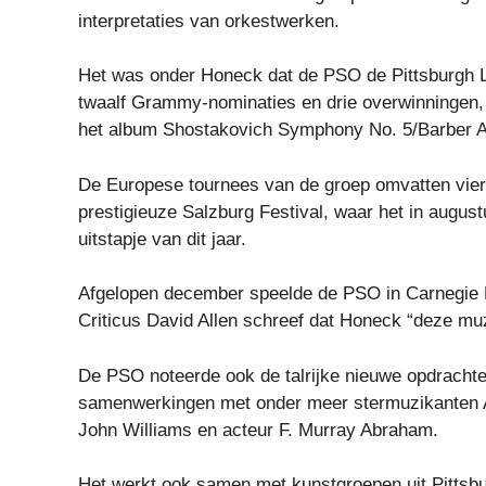
interpretaties van orkestwerken.
Het was onder Honeck dat de PSO de Pittsburgh 
twaalf Grammy-nominaties en drie overwinningen, 
het album Shostakovich Symphony No. 5/Barber Ad
De Europese tournees van de groep omvatten vier
prestigieuze Salzburg Festival, waar het in augus
uitstapje van dit jaar.
Afgelopen december speelde de PSO in Carnegie H
Criticus David Allen schreef dat Honeck “deze muz
De PSO noteerde ook de talrijke nieuwe opdrachte
samenwerkingen met onder meer stermuzikanten A
John Williams en acteur F. Murray Abraham.
Het werkt ook samen met kunstgroepen uit Pittsbu