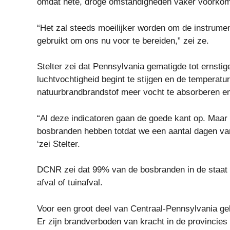
omdat hete, droge omstandigheden vaker voorko
“Het zal steeds moeilijker worden om de instrumen
gebruikt om ons nu voor te bereiden,” zei ze.
Stelter zei dat Pennsylvania gematigde tot ernsti
luchtvochtigheid begint te stijgen en de temperatur
natuurbrandbrandstof meer vocht te absorberen en
“Al deze indicatoren gaan de goede kant op. Maar 
bosbranden hebben totdat we een aantal dagen van a
‘zei Stelter.
DCNR zei dat 99% van de bosbranden in de staat
afval of tuinafval.
Voor een groot deel van Centraal-Pennsylvania g
Er zijn brandverboden van kracht in de provincies