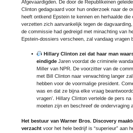
Afgevaardigden. De door de Republikeinen geleide 
Clinton gedagvaard voor hun onderzoek naar de ove
heeft ontkend Epstein te kennen en herhaalde die
verzetten zich aanvankelijk tegen de dagvaardin
de commissie had gedreigd met minachting van het
Epstein-dossiers verscheen, zal vandaag vragen 
Hillary Clinton zei dat haar man waars
eindigde
Jaren voordat de criminele wandad
Miller van NPR. De voorzitter van de comm
met Bill Clinton naar verwachting langer za
hebben voor de voormalige president. Comer 
was en dat ze bijna elke vraag beantwoordd
vragen’. Hillary Clinton vertelde de pers na
moeten zijn en beschreef de ondervraging al
Het bestuur van Warner Bros. Discovery maakt
verzacht
voor het hele bedrijf is “superieur” aan 