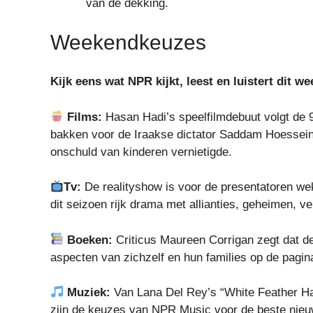
van de dekking.
Weekendkeuzes
Kijk eens wat
NPR
kijkt, leest en luistert dit w
Films:
Hasan Hadi’s speelfilmdebuut volgt de 9-
bakken voor de Iraakse dictator Saddam Hoessein
onschuld van kinderen vernietigde.
Tv:
De realityshow is voor de presentatoren wek
dit seizoen rijk drama met allianties, geheimen, v
Boeken:
Criticus Maureen Corrigan zegt dat 
aspecten van zichzelf en hun families op de pagina
Muziek:
Van Lana Del Rey’s “White Feather Haw
zijn de keuzes van NPR Music voor de beste ni