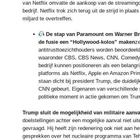
van Netflix omvatte de aankoop van de streamingdi
bedrijf. Netflix trok zich terug uit de strijd in pl
miljard te overtreffen.
De stap van Paramount om Warner Bro
de fusie een “Hollywood-kolos” maken
ze
antitrusttoezichthouders worden beoordeeld.
waaronder CBS, CBS News, CNN, Comedy Cen
bedrijf kunnen positioneren als een belang
platforms als Netflix, Apple en Amazon Pri
staan ​​dicht bij president Trump, die duide
CNN gebeurt. Eigenaren van verschillende n
politieke moment in actie gekomen om Trum
Trump sluit de mogelijkheid van militaire aanval
doelstellingen achter een mogelijke aanval niet u
gevraagd. Hij heeft zijn redenering ook niet aan h
gesprekken over het nucleaire programma van Teh