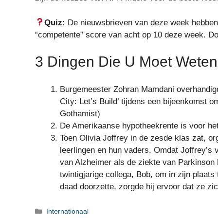
Quiz:
De nieuwsbrieven van deze week hebben m
“competente” score van acht op 10 deze week. Doe
3 Dingen Die U Moet Weten 
Burgemeester Zohran Mamdani overhandigde
City: Let’s Build’ tijdens een bijeenkomst 
Gothamist)
De Amerikaanse hypotheekrente is voor he
Toen Olivia Joffrey in de zesde klas zat, o
leerlingen en hun vaders. Omdat Joffrey’s 
van Alzheimer als de ziekte van Parkinson 
twintigjarige collega, Bob, om in zijn plaa
daad doorzette, zorgde hij ervoor dat ze z
Categorieën
Internationaal