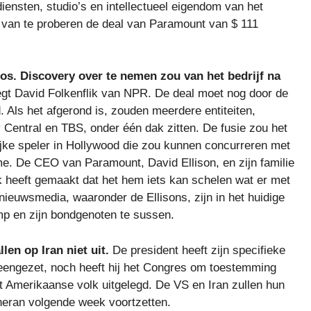
ensten, studio’s en intellectueel eigendom van het
aats van te proberen de deal van Paramount van $ 111
s. Discovery over te nemen zou van het bedrijf na
gt David Folkenflik van NPR. De deal moet nog door de
 Als het afgerond is, zouden meerdere entiteiten,
tral en TBS, onder één dak zitten. De fusie zou het
rijke speler in Hollywood die zou kunnen concurreren met
me. De CEO van Paramount, David Ellison, en zijn familie
lijk heeft gemaakt dat het hem iets kan schelen wat er met
ieuwsmedia, waaronder de Ellisons, zijn in het huidige
p en zijn bondgenoten te sussen.
len op Iran niet uit.
De president heeft zijn specifieke
iteengezet, noch heeft hij het Congres om toestemming
et Amerikaanse volk uitgelegd. De VS en Iran zullen hun
eran volgende week voortzetten.