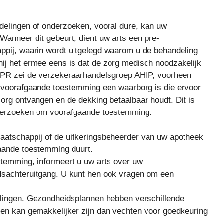
elingen of onderzoeken, vooral dure, kan uw
anneer dit gebeurt, dient uw arts een pre-
appij, waarin wordt uitgelegd waarom u de behandeling
 hij het ermee eens is dat de zorg medisch noodzakelijk
n NPR zei de verzekeraarhandelsgroep AHIP, voorheen
 voorafgaande toestemming een waarborg is die ervoor
zorg ontvangen en de dekking betaalbaar houdt. Dit is
 verzoeken om voorafgaande toestemming:
atschappij of de uitkeringsbeheerder van uw apotheek
aande toestemming duurt.
temming, informeert u uw arts over uw
sachteruitgang. U kunt hen ook vragen om een ​​
elingen. Gezondheidsplannen hebben verschillende
nen kan gemakkelijker zijn dan vechten voor goedkeuring