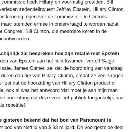
commissie heeft Hillary en voormalig president Bill
rleden zedendelinquent Jeffrey Epstein. Hillary Clinton
 ontkenning tegenover de commissie. De Clintons
g, maar stemden ermee in ondervraagd te worden nadat
 Congres. Bill Clinton, die meerdere keren in de
beantwoorden.
chijnlijk zal bespreken hoe zijn relatie met Epstein
en van Epstein aan het licht kwamen, vertelt Saige
issie, James Comer, zei dat de hoorzitting van vandaag
l duren dan die van Hillary Clinton, omdat ze veel vragen
zei dat de hoorzitting van Hillary Clinton productief
e, ook al was het antwoord ‘dat moet je aan mijn man
 de hoorzitting dat deze voor het publiek toegankelijk had
s repetitief.
e gisteren bekend dat het bod van Paramount is
het bod van Netflix van $ 83 miljard. De voorgestelde deal