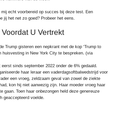
ij echt voorbereid op succes bij deze test. Een
 jij het net zo goed? Probeer het eens.
Voordat U Vertrekt
 Trump gisteren een nepkrant met de kop ‘Trump to
om huisvesting in New York City te bespreken. (via
t eerst sinds september 2022 onder de 6% gedaald.
rganiseerde haar leraar een vaderdagsoftbalwedstrijd voor
vader een vroeg, zeldzaam geval van zowel de ziekte
had, kon hij niet aanwezig zijn. Haar moeder vroeg haar
ts te gaan. Toen haar onbezongen held deze genereuze
ich geaccepteerd voelde.