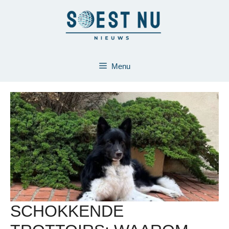
Ga
naar
de
inhoud
Menu
SCHOKKENDE