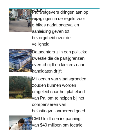
MEEST RECENT
Pa. wetgevers dringen aan op
wijzigingen in de regels voor
e-bikes nadat ongevallen
aanleiding geven tot
bezorgdheid over de
veiligheid
Datacenters zijn een politieke
kwestie die de partijgrenzen
overschrijdt en kiezers naar
kandidaten drijft
Miljoenen van staatsgronden
zouden kunnen worden
omgeleid naar het platteland
van Pa. om te helpen bij het
compenseren van
belastingvrij onroerend goed
CMU leidt een inspanning
van $40 miljoen om foetale