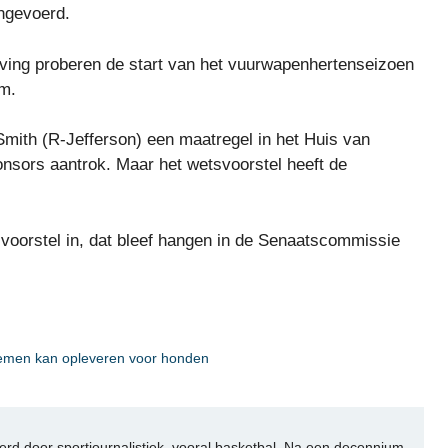
ngevoerd.
eving proberen de start van het vuurwapenhertenseizoen
um.
Smith (R-Jefferson) een maatregel in het Huis van
nsors aantrok. Maar het wetsvoorstel heeft de
svoorstel in, dat bleef hangen in de Senaatscommissie
lemen kan opleveren voor honden
rd door sportjournalistiek, vooral basketbal. Na een decennium