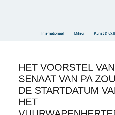
Ga
naar
de
inhoud
Internationaal
Milieu
Kunst & Cul
HET VOORSTEL VAN
SENAAT VAN PA ZO
DE STARTDATUM VA
HET
VUURWAPENHERTE