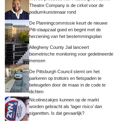
Theatre Company is de cirkel voor de
podiumkunstenaar rond
De Planningcommissie keurt de nieuwe
Pitt-slaapzaal goed en begint met de
herziening van het bestemmingsplan
Allegheny County Jail lanceert
biometrische monitoring voor gedetineerde
mensen
De Pittsburgh Council stemt om het
parkeren op trottoirs en fietspaden te
beteugelen door de maas in de code te
dichten
Nicotinezakjes kunnen op de markt
worden gebracht als ‘lager risico’ dan
sigaretten. Is dat gevaarlijk?