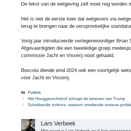
De tekst van de wetgeving zelf moet nog worden i
Het is niet de eerste keer dat wetgevers via wetg
terug te brengen naar de oorspronkelijke startdat
Vorig jaar introduceerde vertegenwoordiger Brian 
Afgevaardigden die een tweeledige groep medespo
commissie Jacht en Visserij nooit gehaald.
Boscola diende eind 2024 ook een soortgelijk wet
voor Jacht en Visserij.
Categorieën
Politiek
Het Hooggerechtshof schrapt de tarieven van Trump
Schokkende trottoirs: waarom smeltende sneeuw prob
Lars Verbeek
Mijn naam is Lars Verbeek en ik ben gepassionee