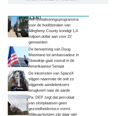
MEEST RECENT
Het revitaliseringsprogramma
voor de hoofdstraten van
Allegheny County kondigt 1,4
miljoen dollar aan voor 22
gemeenten
De benoeming van Doug
Mastriano tot ambassadeur in
Slowakije gaat vooruit in de
Amerikaanse Senaat
De inkomsten van SpaceX
stijgen naarmate de ooit zo
stijgende aandelenkoers
terugkeert naar de aarde
Pa. DEP zegt dat percolaat
van stortplaatsen geen
gezondheidsrisico vormt.
Milieuactivisten zijn daar niet