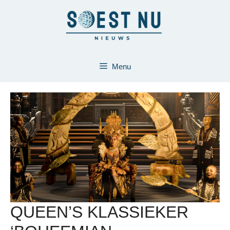
Ga
naar
de
inhoud
Menu
QUEEN’S KLASSIEKER