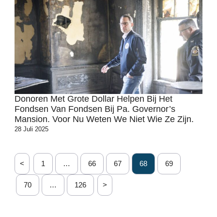
Donoren Met Grote Dollar Helpen Bij Het
Fondsen Van Fondsen Bij Pa. Governor’s
Mansion. Voor Nu Weten We Niet Wie Ze Zijn.
28 Juli 2025
<
1
…
66
67
68
69
70
…
126
>