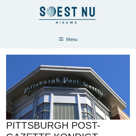
Ga
naar
de
inhoud
Menu
PITTSBURGH POST-