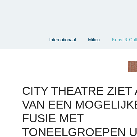
Ga
naar
de
inhoud
Internationaal
Milieu
Kunst & Cul
CITY THEATRE ZIET 
VAN EEN MOGELIJK
FUSIE MET
TONEELGROEPEN U