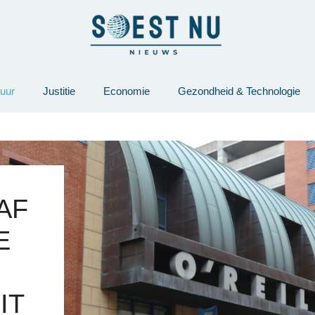
tuur
Justitie
Economie
Gezondheid & Technologie
AF
E
IT