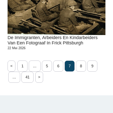
De Immigranten, Arbeiders En Kindarbeiders
Van Een Fotograaf In Frick Pittsburgh
22 Mei 2026
<
1
…
5
6
7
8
9
…
41
>