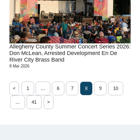
Allegheny County Summer Concert Series 2026:
Don McLean, Arrested Development En De
River City Brass Band
8 Mei 2026
<
1
…
6
7
8
9
10
…
41
>