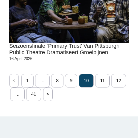
Seizoensfinale ‘Primary Trust’ Van Pittsburgh
Public Theatre Dramatiseert Groeipijnen
16 April 2026
<
1
…
8
9
10
11
12
…
41
>