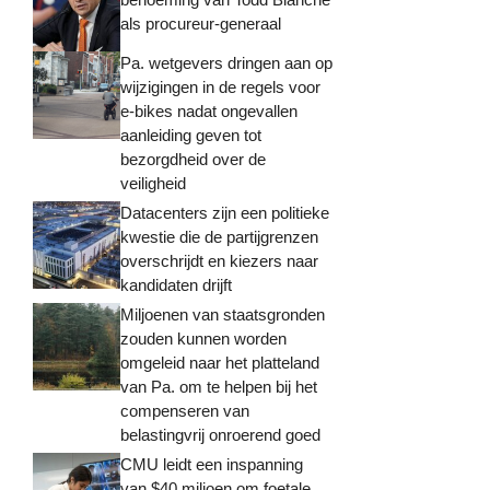
als procureur-generaal
Pa. wetgevers dringen aan op
wijzigingen in de regels voor
e-bikes nadat ongevallen
aanleiding geven tot
bezorgdheid over de
veiligheid
Datacenters zijn een politieke
kwestie die de partijgrenzen
overschrijdt en kiezers naar
kandidaten drijft
Miljoenen van staatsgronden
zouden kunnen worden
omgeleid naar het platteland
van Pa. om te helpen bij het
compenseren van
belastingvrij onroerend goed
CMU leidt een inspanning
van $40 miljoen om foetale