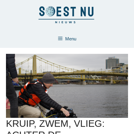
Ga
naar
de
inhoud
Menu
KRUIP, ZWEM, VLIEG: