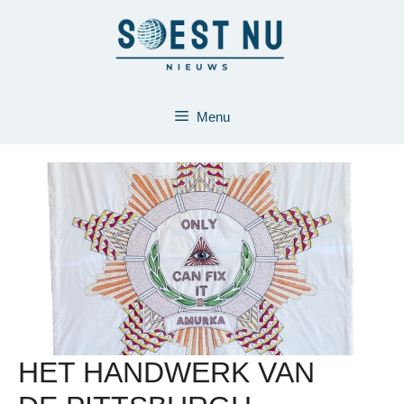
Ga
naar
de
inhoud
Menu
HET HANDWERK VAN