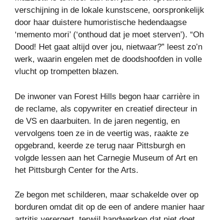
verschijning in de lokale kunstscene, oorspronkelijk
door haar duistere humoristische hedendaagse
‘memento mori’ (‘onthoud dat je moet sterven’). “Oh
Dood! Het gaat altijd over jou, nietwaar?” leest zo’n
werk, waarin engelen met de doodshoofden in volle
vlucht op trompetten blazen.
De inwoner van Forest Hills begon haar carrière in
de reclame, als copywriter en creatief directeur in
de VS en daarbuiten. In de jaren negentig, en
vervolgens toen ze in de veertig was, raakte ze
opgebrand, keerde ze terug naar Pittsburgh en
volgde lessen aan het Carnegie Museum of Art en
het Pittsburgh Center for the Arts.
Ze begon met schilderen, maar schakelde over op
borduren omdat dit op de een of andere manier haar
artritis verergert, terwijl handwerken dat niet doet.