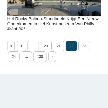
Het Rocky Balboa-Standbeeld Krijgt Een Nieuw
Onderkomen In Het Kunstmuseum Van Philly
30 April 2026
<
1
…
20
21
22
23
24
…
130
>