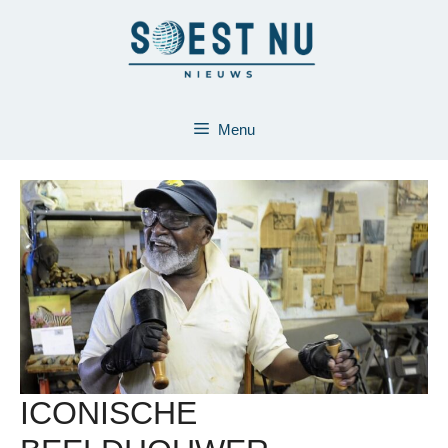
Ga
naar
de
inhoud
Menu
ICONISCHE