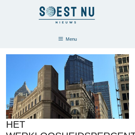
Ga
naar
de
inhoud
Menu
HET