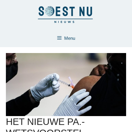
Ga
naar
de
inhoud
Menu
HET NIEUWE PA.-