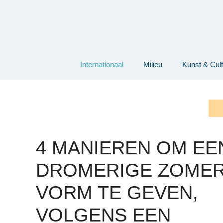
Ga
naar
de
inhoud
Internationaal
Milieu
Kunst & Cul
4 MANIEREN OM EEN 
DROMERIGE ZOME
VORM TE GEVEN,
VOLGENS EEN