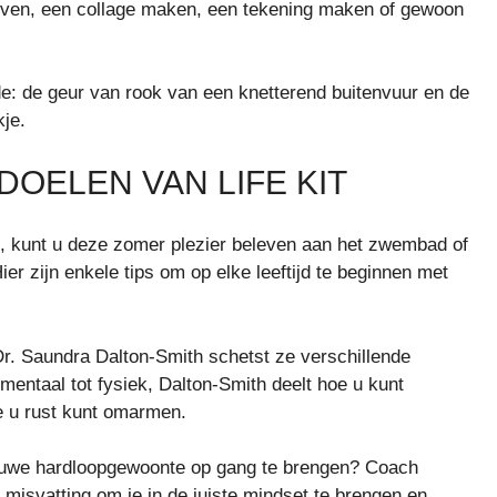
ijven, een collage maken, een tekening maken of gewoon
e:
de geur van rook van een knetterend buitenvuur en de
je.
OELEN VAN LIFE KIT
 kunt u deze zomer plezier beleven aan het zwembad of
er zijn enkele tips om op elke leeftijd te beginnen met
Dr. Saundra Dalton-Smith schetst ze verschillende
mentaal tot fysiek, Dalton-Smith deelt hoe u kunt
oe u rust kunt omarmen.
nieuwe hardloopgewoonte op gang te brengen? Coach
isvatting om je in de juiste mindset te brengen en