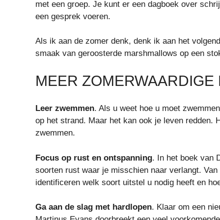
met een groep. Je kunt er een dagboek over schr
een gesprek voeren.
Als ik aan de zomer denk, denk ik aan het volgend
smaak van geroosterde marshmallows op een stok
MEER ZOMERWAARDIGE D
Leer zwemmen
. Als u weet hoe u moet zwemmen,
op het strand. Maar het kan ook je leven redden. Hi
zwemmen.
Focus op rust en ontspanning
. In het boek van 
soorten rust waar je misschien naar verlangt. Van 
identificeren welk soort uitstel u nodig heeft en h
Ga aan de slag met hardlopen
. Klaar om een ​​
Martinus Evans doorbreekt een veel voorkomende m