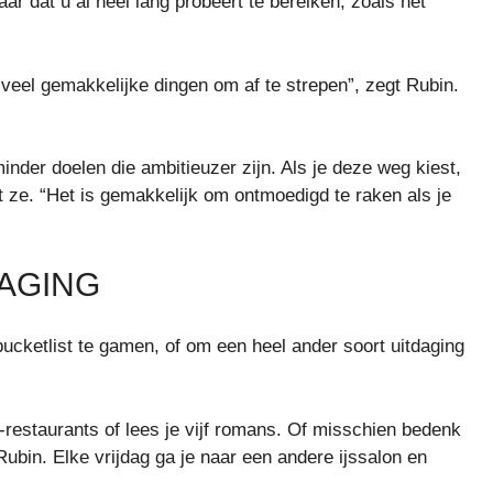
maar dat u al heel lang probeert te bereiken, zoals het
eel gemakkelijke dingen om af te strepen”, zegt Rubin.
der doelen die ambitieuzer zijn. Als je deze weg kiest,
gt ze. “Het is gemakkelijk om ontmoedigd te raken als je
DAGING
bucketlist te gamen, of om een ​​heel ander soort uitdaging
restaurants of lees je vijf romans. Of misschien bedenk
Rubin. Elke vrijdag ga je naar een andere ijssalon en