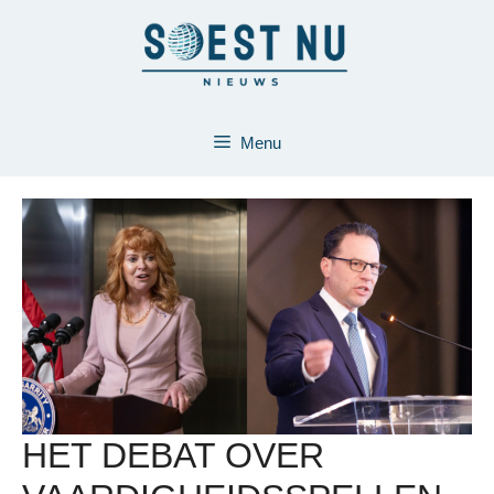
Ga
naar
de
inhoud
Menu
HET DEBAT OVER