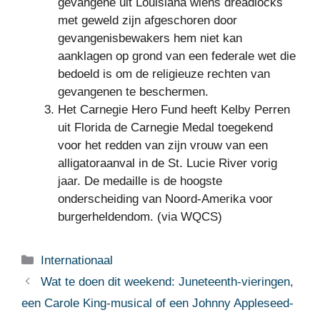
gevangene uit Louisiana wiens dreadlocks
met geweld zijn afgeschoren door
gevangenisbewakers hem niet kan
aanklagen op grond van een federale wet die
bedoeld is om de religieuze rechten van
gevangenen te beschermen.
Het Carnegie Hero Fund heeft Kelby Perren
uit Florida de Carnegie Medal toegekend
voor het redden van zijn vrouw van een
alligatoraanval in de St. Lucie River vorig
jaar. De medaille is de hoogste
onderscheiding van Noord-Amerika voor
burgerheldendom. (via WQCS)
Categorieën
Internationaal
Wat te doen dit weekend: Juneteenth-vieringen,
een Carole King-musical of een Johnny Appleseed-