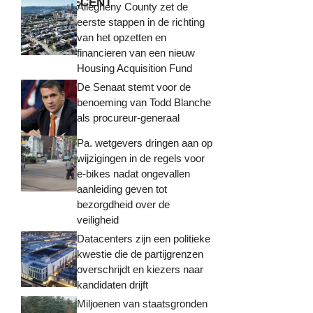
MEEST RECENT
Allegheny County zet de
eerste stappen in de richting
van het opzetten en
financieren van een nieuw
Housing Acquisition Fund
De Senaat stemt voor de
benoeming van Todd Blanche
als procureur-generaal
Pa. wetgevers dringen aan op
wijzigingen in de regels voor
e-bikes nadat ongevallen
aanleiding geven tot
bezorgdheid over de
veiligheid
Datacenters zijn een politieke
kwestie die de partijgrenzen
overschrijdt en kiezers naar
kandidaten drijft
Miljoenen van staatsgronden