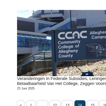
Veranderingen In Federale Subsidies, Leninge
Betaalbaarheid Van Het College, Zeggen Voor
23 Juni 2025
<
1
…
12
13
14
15
1