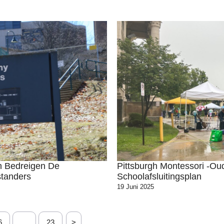
n Bedreigen De
Pittsburgh Montessori -o
standers
Schoolafsluitingsplan
19 Juni 2025
6
…
23
>