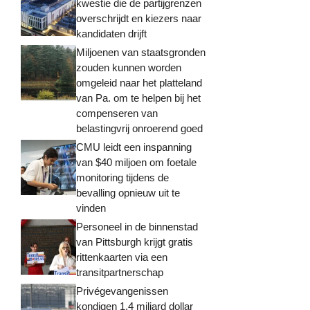
kwestie die de partijgrenzen
overschrijdt en kiezers naar
kandidaten drijft
Miljoenen van staatsgronden
zouden kunnen worden
omgeleid naar het platteland
van Pa. om te helpen bij het
compenseren van
belastingvrij onroerend goed
CMU leidt een inspanning
van $40 miljoen om foetale
monitoring tijdens de
bevalling opnieuw uit te
vinden
Personeel in de binnenstad
van Pittsburgh krijgt gratis
rittenkaarten via een
transitpartnerschap
Privégevangenissen
kondigen 1,4 miljard dollar