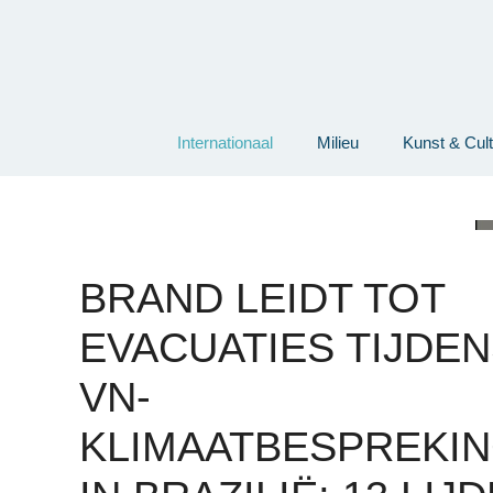
Ga
naar
de
inhoud
Internationaal
Milieu
Kunst & Cul
BRAND LEIDT TOT
EVACUATIES TIJDE
VN-
KLIMAATBESPREKI