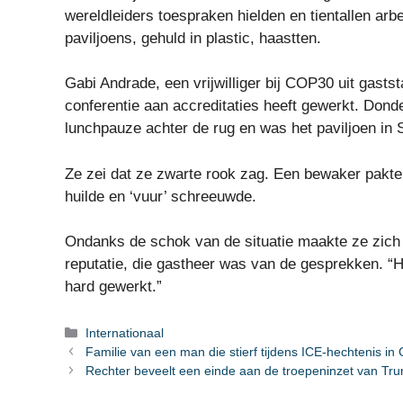
wereldleiders toespraken hielden en tientallen ar
paviljoens, gehuld in plastic, haastten.
Gabi Andrade, een vrijwilliger bij COP30 uit gasts
conferentie aan accreditaties heeft gewerkt. Dond
lunchpauze achter de rug en was het paviljoen in 
Ze zei dat ze zwarte rook zag. Een bewaker pakte 
huilde en ‘vuur’ schreeuwde.
Ondanks de schok van de situatie maakte ze zich 
reputatie, die gastheer was van de gesprekken. “He
hard gewerkt.”
Categorieën
Internationaal
Familie van een man die stierf tijdens ICE-hechtenis in
Rechter beveelt een einde aan de troepeninzet van Tru