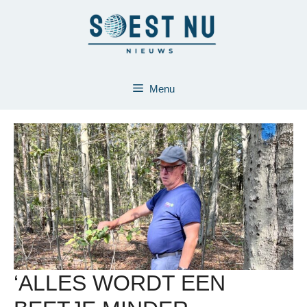
Ga
naar
de
inhoud
Menu
‘ALLES WORDT EEN