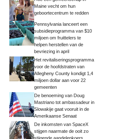
Maine vecht om hun
geboortecentrum te redden
Pennsylvania lanceert een
subsidieprogramma van $10
miljoen om fruittelers te
helpen herstellen van de
bevriezing in april
Het revitaliseringsprogramma
voor de hoofdstraten van
Allegheny County kondigt 1,4
miljoen dollar aan voor 22
gemeenten
De benoeming van Doug
Mastriano tot ambassadeur in
Slowakije gaat vooruit in de
Amerikaanse Senaat
De inkomsten van SpaceX
stijgen naarmate de ooit zo
stijgende aandelenkoers