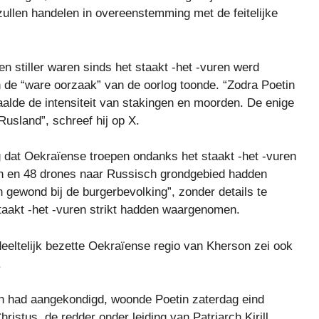
 zullen handelen in overeenstemming met de feitelijke
 stiller waren sinds het staakt -het -vuren werd
 de “ware oorzaak” van de oorlog toonde. “Zodra Poetin
aalde de intensiteit van stakingen en moorden. De enige
Rusland”, schreef hij op X.
 dat Oekraïense troepen ondanks het staakt -het -vuren
en en 48 drones naar Russisch grondgebied hadden
 gewond bij de burgerbevolking”, zonder details te
taakt -het -vuren strikt hadden waargenomen.
eeltelijk bezette Oekraïense regio van Kherson zei ook
.
ren had aangekondigd, woonde Poetin zaterdag eind
ristus, de redder onder leiding van Patriarch Kirill,