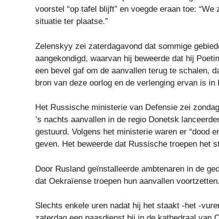
voorstel “op tafel blijft” en voegde eraan toe: “We
situatie ter plaatse.”
Zelenskyy zei zaterdagavond dat sommige gebieden
aangekondigd, waarvan hij beweerde dat hij Poetin
een bevel gaf om de aanvallen terug te schalen, d
bron van deze oorlog en de verlenging ervan is in 
Het Russische ministerie van Defensie zei zondag
’s nachts aanvallen in de regio Donetsk lanceerd
gestuurd. Volgens het ministerie waren er “dood en
geven. Het beweerde dat Russische troepen het s
Door Rusland geïnstalleerde ambtenaren in de ged
dat Oekraïense troepen hun aanvallen voortzetten
Slechts enkele uren nadat hij het staakt -het -vu
zaterdag een paasdienst bij in de kathedraal van Ch