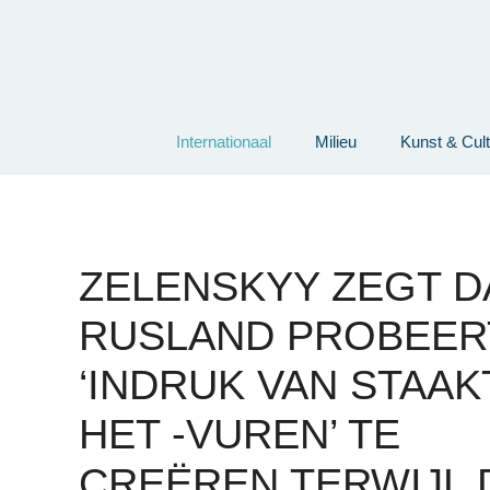
Ga
naar
de
inhoud
Internationaal
Milieu
Kunst & Cul
ZELENSKYY ZEGT D
RUSLAND PROBEER
‘INDRUK VAN STAAKT
HET -VUREN’ TE
CREËREN TERWIJL 