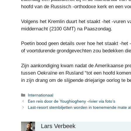
hoofd van de Russisch -orthodoxe kerk en een voc
Volgens het Kremlin duurt het staakt -het -vuren 
middernacht (2100 GMT) na Paaszondag.
Poetin bood geen details over hoe het staakt -het
of voortdurende grondgevechten zou bedekken die
Zijn aankondiging kwam nadat de Amerikaanse pre
tussen Oekraïne en Rusland “tot een hoofd komen”
in zijn drang om de slijpende driejarige oorlog te b
Categorieën
Internationaal
Een reis door de Youghiogheny -rivier via foto’s
Last-resort stembiljetten worden in toenemende mate 
Lars Verbeek