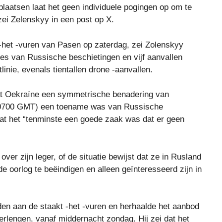
laatsen laat het geen individuele pogingen op om te
ei Zelenskyy in een post op X.
-het -vuren van Pasen op zaterdag, zei Zolenskyy
es van Russische beschietingen en vijf aanvallen
inie, evenals tientallen drone -aanvallen.
dat Oekraïne een symmetrische benadering van
r (0700 GMT) een toename was van Russische
 dat het “tenminste een goede zaak was dat er geen
 over zijn leger, of de situatie bewijst dat ze in Rusland
 de oorlog te beëindigen en alleen geïnteresseerd zijn in
den aan de staakt -het -vuren en herhaalde het aanbod
rlengen, vanaf middernacht zondag. Hij zei dat het