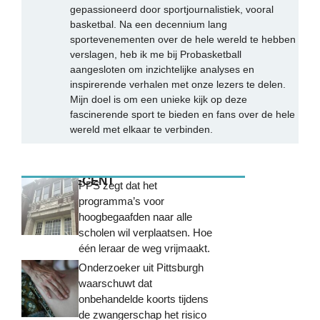
gepassioneerd door sportjournalistiek, vooral
basketbal. Na een decennium lang
sportevenementen over de hele wereld te hebben
verslagen, heb ik me bij Probasketball
aangesloten om inzichtelijke analyses en
inspirerende verhalen met onze lezers te delen.
Mijn doel is om een unieke kijk op deze
fascinerende sport te bieden en fans over de hele
wereld met elkaar te verbinden.
MEEST RECENT
PPS zegt dat het
programma’s voor
hoogbegaafden naar alle
scholen wil verplaatsen. Hoe
één leraar de weg vrijmaakt.
Onderzoeker uit Pittsburgh
waarschuwt dat
onbehandelde koorts tijdens
de zwangerschap het risico