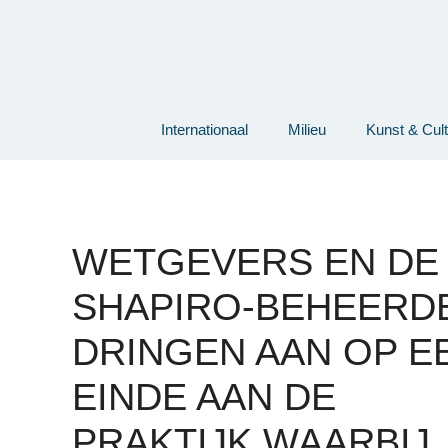
Ga
naar
de
inhoud
Internationaal
Milieu
Kunst & Cul
WETGEVERS EN DE
SHAPIRO-BEHEERD
DRINGEN AAN OP E
EINDE AAN DE
PRAKTIJK WAARBIJ