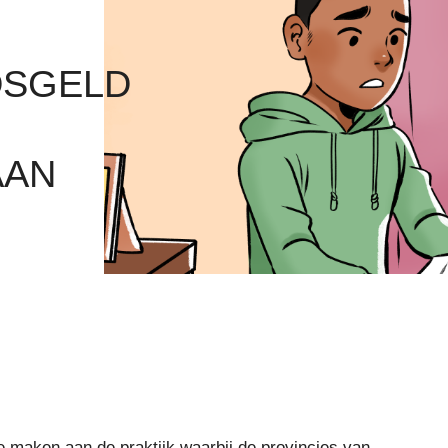
DSGELD
AAN
e maken aan de praktijk waarbij de provincies van