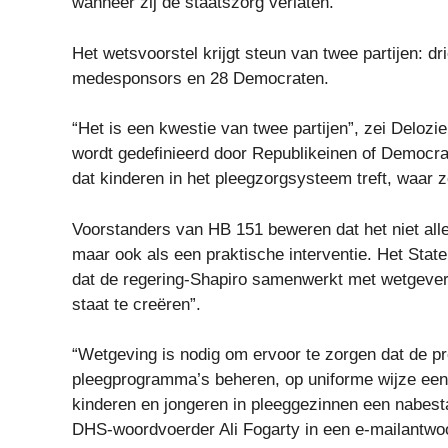
wanneer zij de staatszorg verlaten.”
Het wetsvoorstel krijgt steun van twee partijen: 
medesponsors en 28 Democraten.
“Het is een kwestie van twee partijen”, zei Delozi
wordt gedefinieerd door Republikeinen of Democrate
dat kinderen in het pleegzorgsysteem treft, waar 
Voorstanders van HB 151 beweren dat het niet allee
maar ook als een praktische interventie. Het Stat
dat de regering-Shapiro samenwerkt met wetgever
staat te creëren”.
“Wetgeving is nodig om ervoor te zorgen dat de pr
pleegprogramma’s beheren, op uniforme wijze een
kinderen en jongeren in pleeggezinnen een nabesta
DHS-woordvoerder Ali Fogarty in een e-mailantwo