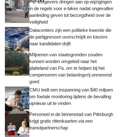
Pa. wetgevers dringen aan op wijzigingen
in de regels voor e-bikes nadat ongevallen
aanleiding geven tot bezorgdheid over de
veiligheid
Datacenters zijn een politieke kwestie die
de partijgrenzen overschrijdt en kiezers
naar kandidaten drijft
Miljoenen van staatsgronden zouden
kunnen worden omgeleid naar het
platteland van Pa. om te helpen bij het
compenseren van belastingvrij onroerend
goed
CMU leidt een inspanning van $40 miljoen
om foetale monitoring tijdens de bevalling
opnieuw uit te vinden
Personeel in de binnenstad van Pittsburgh
krijgt gratis rittenkaarten via een
transitpartnerschap