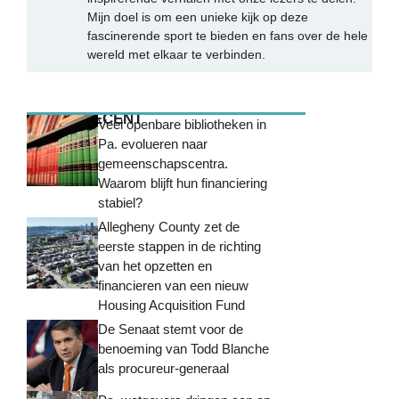
Mijn doel is om een unieke kijk op deze
fascinerende sport te bieden en fans over de hele
wereld met elkaar te verbinden.
MEEST RECENT
Veel openbare bibliotheken in
Pa. evolueren naar
gemeenschapscentra.
Waarom blijft hun financiering
stabiel?
Allegheny County zet de
eerste stappen in de richting
van het opzetten en
financieren van een nieuw
Housing Acquisition Fund
De Senaat stemt voor de
benoeming van Todd Blanche
als procureur-generaal