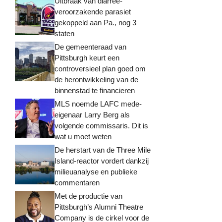
Uitbraak van diarree-
veroorzakende parasiet
gekoppeld aan Pa., nog 3
staten
De gemeenteraad van
Pittsburgh keurt een
controversieel plan goed om
de herontwikkeling van de
binnenstad te financieren
MLS noemde LAFC mede-
eigenaar Larry Berg als
volgende commissaris. Dit is
wat u moet weten
De herstart van de Three Mile
Island-reactor vordert dankzij
milieuanalyse en publieke
commentaren
Met de productie van
Pittsburgh’s Alumni Theatre
Company is de cirkel voor de