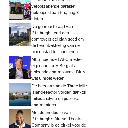
veroorzakende parasiet
gekoppeld aan Pa., nog 3
staten
De gemeenteraad van
Pittsburgh keurt een
controversieel plan goed om
de herontwikkeling van de
binnenstad te financieren
MLS noemde LAFC mede-
eigenaar Larry Berg als
volgende commissaris. Dit is
wat u moet weten
De herstart van de Three Mile
Island-reactor vordert dankzij
milieuanalyse en publieke
commentaren
Met de productie van
Pittsburgh’s Alumni Theatre
Company is de cirkel voor de