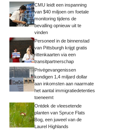
CMU leidt een inspanning
van $40 miljoen om foetale
monitoring tijdens de
bevalling opnieuw uit te
vinden
Personeel in de binnenstad
van Pittsburgh krijgt gratis
rittenkaarten via een
transitpartnerschap
Privégevangenissen
kondigen 1,4 miljard dollar
aan inkomsten aan naarmate
het aantal immigratiedetenties
toeneemt
Ontdek de vleesetende
planten van Spruce Flats
Bog, een juweel van de
Laurel Highlands