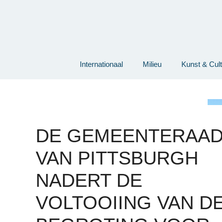
Ga
naar
de
inhoud
Internationaal
Milieu
Kunst & Cul
DE GEMEENTERAA
VAN PITTSBURGH
NADERT DE
VOLTOOIING VAN D