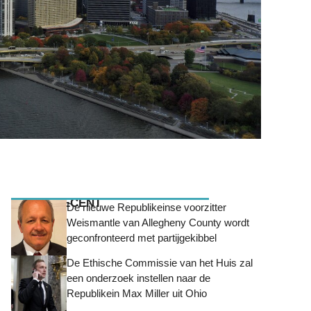
MEEST RECENT
De nieuwe Republikeinse voorzitter
Weismantle van Allegheny County wordt
geconfronteerd met partijgekibbel
De Ethische Commissie van het Huis zal
een onderzoek instellen naar de
Republikein Max Miller uit Ohio