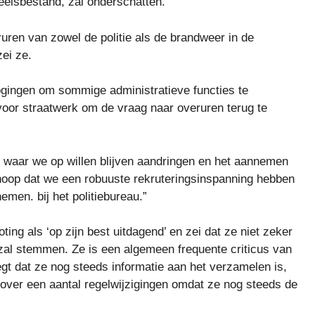
eelsbestand, zal onderschatten.
ruren van zowel de politie als de brandweer in de
zei ze.
pogingen om sommige administratieve functies te
n voor straatwerk om de vraag naar overuren terug te
is waar we op willen blijven aandringen en het aannemen
 hoop dat we een robuuste rekruteringsinspanning hebben
nemen. bij het politiebureau.”
ng als ‘op zijn best uitdagend’ en zei dat ze niet zeker
l zal stemmen. Ze is een algemeen frequente criticus van
gt dat ze nog steeds informatie aan het verzamelen is,
over een aantal regelwijzigingen omdat ze nog steeds de