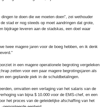
lle dingen te doen die we moeten doen”, zei wethouder
t de stad er nog steeds op moet aandringen dat grote,
een bijdrage leveren aan de stadskas, een doel waar
t we twee magere jaren voor de boeg hebben, en ik denk
everd.”
oorziet in een magere operationele begroting vergeleken
chrap zetten voor een paar magere begrotingsjaren als
en een geplande piek in de schuldbetalingen.
eerden, omvatten een verlaging van het salaris van de
verhoging van bijna $ 10.000 voor de EMS-chef, en een
or het proces van de geleidelijke afschaffing van het
t. -gemonteerde eenheid.