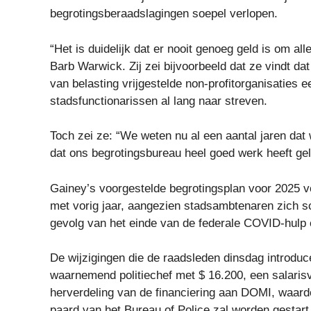
begrotingsberaadslagingen soepel verlopen.
“Het is duidelijk dat er nooit genoeg geld is om a
Barb Warwick. Zij zei bijvoorbeeld dat ze vindt da
van belasting vrijgestelde non-profitorganisaties 
stadsfunctionarissen al lang naar streven.
Toch zei ze: “We weten nu al een aantal jaren da
dat ons begrotingsbureau heel goed werk heeft gel
Gainey’s voorgestelde begrotingsplan voor 2025 v
met vorig jaar, aangezien stadsambtenaren zich s
gevolg van het einde van de federale COVID-hulp 
De wijzigingen die de raadsleden dinsdag introduc
waarnemend politiechef met $ 16.200, een salaris
herverdeling van de financiering aan DOMI, waardo
paard van het Bureau of Police zal worden gestar