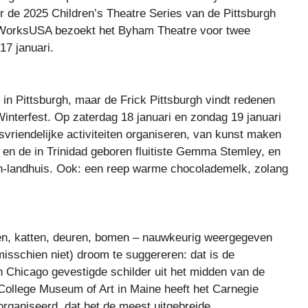
 de 2025 Children’s Theatre Series van de Pittsburgh
erWorksUSA bezoekt het Byham Theatre voor twee
17 januari.
n Pittsburgh, maar de Frick Pittsburgh vindt redenen
 Winterfest. Op zaterdag 18 januari en zondag 19 januari
riendelijke activiteiten organiseren, van kunst maken
r en de in Trinidad geboren fluitiste Gemma Stemley, en
ton-landhuis. Ook: een reep warme chocolademelk, zolang
n, katten, deuren, bomen – nauwkeurig weergegeven
isschien niet) droom te suggereren: dat is de
n Chicago gevestigde schilder uit het midden van de
llege Museum of Art in Maine heeft het Carnegie
rganiseerd, dat het de meest uitgebreide