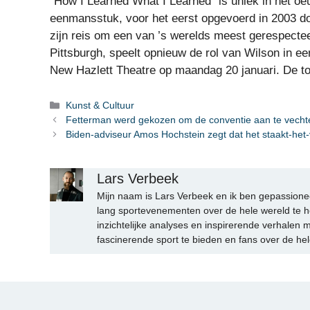
“How I Learned What I Learned” is uniek in het oe
eenmansstuk, voor het eerst opgevoerd in 2003 door
zijn reis om een ​​van ’s werelds meest gerespectee
Pittsburgh, speelt opnieuw de rol van Wilson in e
New Hazlett Theatre op maandag 20 januari. De toe
Categorieën
Kunst & Cultuur
Fetterman werd gekozen om de conventie aan te vechte
Biden-adviseur Amos Hochstein zegt dat het staakt-het
Lars Verbeek
Mijn naam is Lars Verbeek en ik ben gepassionee
lang sportevenementen over de hele wereld te h
inzichtelijke analyses en inspirerende verhalen m
fascinerende sport te bieden en fans over de hel