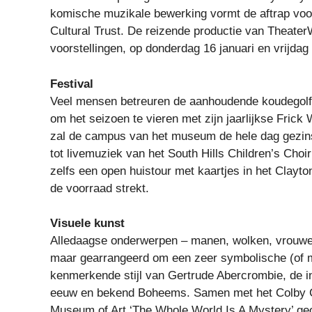
komische muzikale bewerking vormt de aftrap voor
Cultural Trust. De reizende productie van Theat
voorstellingen, op donderdag 16 januari en vrijdag 
Festival
Veel mensen betreuren de aanhoudende koudegolf i
om het seizoen te vieren met zijn jaarlijkse Frick
zal de campus van het museum de hele dag gezinsv
tot livemuziek van het South Hills Children’s Choi
zelfs een open huistour met kaartjes in het Clay
de voorraad strekt.
Visuele kunst
Alledaagse onderwerpen – manen, wolken, vrouwe
maar gearrangeerd om een ​​zeer symbolische (of m
kenmerkende stijl van Gertrude Abercrombie, de i
eeuw en bekend Boheems. Samen met het Colby Co
Museum of Art ‘The Whole World Is A Mystery’ geo