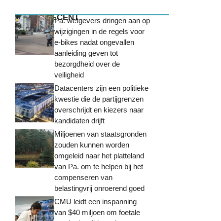
MEEST RECENT
Pa. wetgevers dringen aan op
wijzigingen in de regels voor
e-bikes nadat ongevallen
aanleiding geven tot
bezorgdheid over de
veiligheid
Datacenters zijn een politieke
kwestie die de partijgrenzen
overschrijdt en kiezers naar
kandidaten drijft
Miljoenen van staatsgronden
zouden kunnen worden
omgeleid naar het platteland
van Pa. om te helpen bij het
compenseren van
belastingvrij onroerend goed
CMU leidt een inspanning
van $40 miljoen om foetale