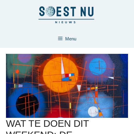
Ga
naar
de
inhoud
Menu
WAT TE DOEN DIT