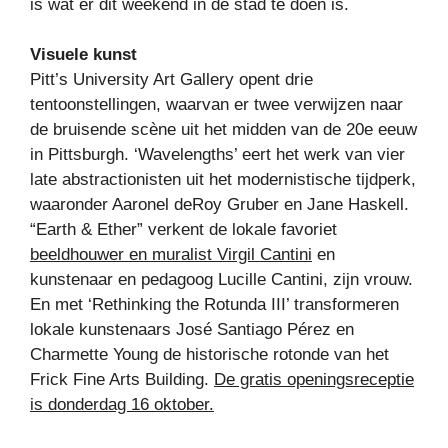
is wat er dit weekend in de stad te doen is.
Visuele kunst
Pitt’s University Art Gallery opent drie
tentoonstellingen, waarvan er twee verwijzen naar
de bruisende scène uit het midden van de 20e eeuw
in Pittsburgh. ‘Wavelengths’ eert het werk van vier
late abstractionisten uit het modernistische tijdperk,
waaronder Aaronel deRoy Gruber en Jane Haskell.
“Earth & Ether” verkent de lokale favoriet
beeldhouwer en muralist Virgil Cantini
en
kunstenaar en pedagoog Lucille Cantini, zijn vrouw.
En met ‘Rethinking the Rotunda III’ transformeren
lokale kunstenaars José Santiago Pérez en
Charmette Young de historische rotonde van het
Frick Fine Arts Building.
De gratis openingsreceptie
is donderdag 16 oktober.