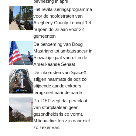
bevriezing in april
Het revitaliseringsprogramma
voor de hoofdstraten van
Allegheny County kondigt 1,4
miljoen dollar aan voor 22
gemeenten
De benoeming van Doug
Mastriano tot ambassadeur in
Slowakije gaat vooruit in de
Amerikaanse Senaat
De inkomsten van SpaceX
stijgen naarmate de ooit zo
stijgende aandelenkoers
terugkeert naar de aarde
Pa. DEP zegt dat percolaat
van stortplaatsen geen
gezondheidsrisico vormt.
Milieuactivisten zijn daar niet
zo zeker van.