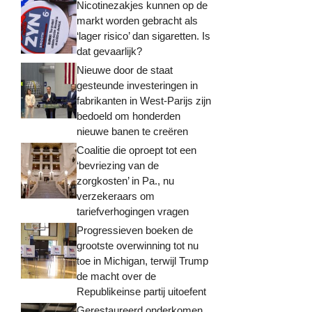
Nicotinezakjes kunnen op de
markt worden gebracht als
‘lager risico’ dan sigaretten. Is
dat gevaarlijk?
Nieuwe door de staat
gesteunde investeringen in
fabrikanten in West-Parijs zijn
bedoeld om honderden
nieuwe banen te creëren
Coalitie die oproept tot een
‘bevriezing van de
zorgkosten’ in Pa., nu
verzekeraars om
tariefverhogingen vragen
Progressieven boeken de
grootste overwinning tot nu
toe in Michigan, terwijl Trump
de macht over de
Republikeinse partij uitoefent
Gerestaureerd onderkomen